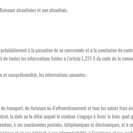
Boissons alcoolisées et non alcoolisés.
 préalablement à la passation de sa commande et à la conclusion du contra
t de toutes les informations listées à l’article L.221-5 du code de la cons
re et compréhensible, les informations suivantes :
s de transport, de livraison ou d’affranchissement et tous les autres frais év
at, la date ou le délai auquel le vendeur s’engage à livrer le bien, quel qu
vendeur, à ses coordonnées postales, téléphoniques et électroniques, et à ses
mérique et, le cas échéant, à son interopérabilité, à l’existence et aux mo