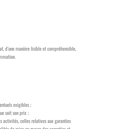
t, d’une manière lisible et compréhensible,
ommation.
entuels exigibles ;
e soit son prix ;
 activités, celles relatives aux garanties
dalités de mise en œuvre des garanties et