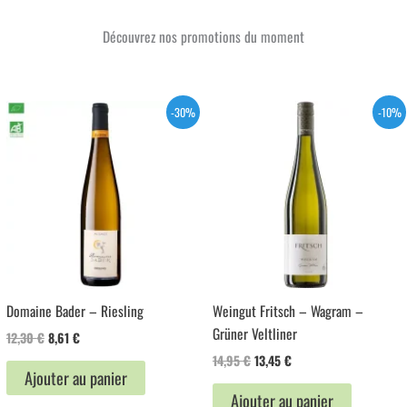
Découvrez nos promotions du moment
-30%
-10%
Domaine Bader – Riesling
Weingut Fritsch – Wagram –
Grüner Veltliner
Le
Le
12,30
€
8,61
€
prix
prix
Le
Le
14,95
€
13,45
€
initial
actuel
Ajouter au panier
prix
prix
était :
est :
initial
actuel
Ajouter au panier
12,30 €.
8,61 €.