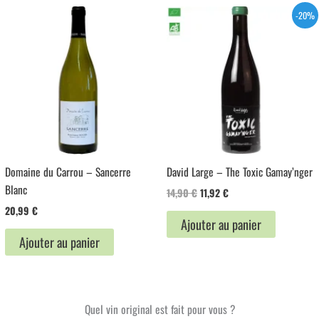
-20%
Domaine du Carrou – Sancerre
David Large – The Toxic Gamay’nger
Blanc
Le
Le
14,90
€
11,92
€
prix
prix
20,99
€
initial
actuel
Ajouter au panier
était :
est :
Ajouter au panier
14,90 €.
11,92 €.
Quel vin original est fait pour vous ?