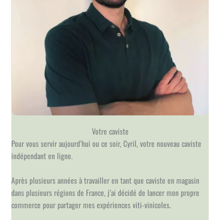
Votre caviste
Pour vous servir aujourd’hui ou ce soir, Cyril, votre nouveau caviste
indépendant en ligne.
Après plusieurs années à travailler en tant que caviste en magasin
dans plusieurs régions de France, j’ai décidé de lancer mon propre
commerce pour partager mes expériences viti-vinicoles.