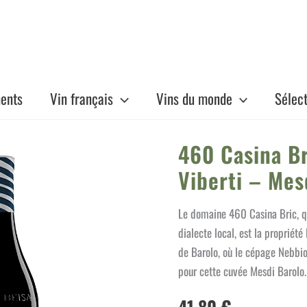
ents
Vin français
Vins du monde
Sélec
460 Casina Br
Viberti – Mes
Le domaine 460 Casina Bric, qu
dialecte local, est la propriété
de Barolo, où le cépage Nebbi
pour cette cuvée Mesdi Barolo.
41,80
€