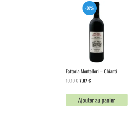
-30%
Fattoria Montellori – Chianti
Le
Le
10,10
€
7,07
€
prix
prix
initial
actuel
était :
est :
Ajouter au panier
10,10 €.
7,07 €.