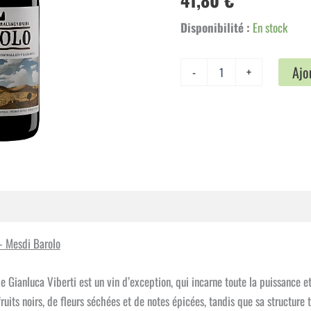
Disponibilité :
En stock
quantité
Ajo
-
+
de
460
Casina
Bric
-
Gianluca
Viberti
-
Mesdi
Barolo
mplémentaires
Avis (0)
– Mesdi Barolo
Gianluca Viberti est un vin d’exception, qui incarne toute la puissance et 
uits noirs, de fleurs séchées et de notes épicées, tandis que sa structure t