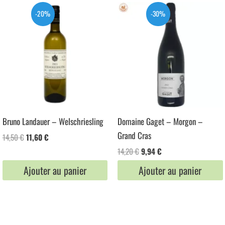
-20%
-30%
Bruno Landauer – Welschriesling
Domaine Gaget – Morgon –
Grand Cras
Le
Le
14,50
€
11,60
€
prix
prix
Le
Le
14,20
€
9,94
€
initial
actuel
prix
prix
était :
est :
Ajouter au panier
Ajouter au panier
initial
actuel
14,50 €.
11,60 €.
était :
est :
14,20 €.
9,94 €.