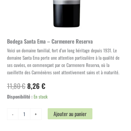
Bodega Santa Ema – Carmenere Reserva
Voici un domaine familial, fort d’un long héritage depuis 1931. Le
domaine Santa Ema porte une attention particulière à la qualité de
ses cuvées, en commençant par ce Carmenere Reserva, où la
cueillette des Carménères sont attentivement sains et à maturité.
Le
Le
11,80
€
8,26
€
prix
prix
Disponibilité :
En stock
initial
actuel
quantité
Ajouter au panier
-
+
de
était :
est :
Bodega
11,80 €.
8,26 €.
Santa