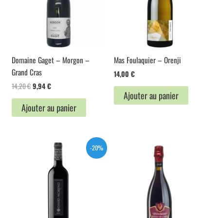
Domaine Gaget – Morgon –
Mas Foulaquier – Orenji
Grand Cras
14,00
€
Le
Le
14,20
€
9,94
€
Ajouter au panier
prix
prix
initial
actuel
Ajouter au panier
était :
est :
14,20 €.
9,94 €.
-20%