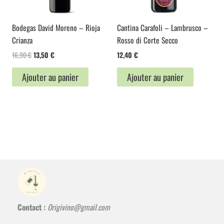
Bodegas David Moreno – Rioja
Cantina Carafoli – Lambrusco –
Crianza
Rosso di Corte Secco
Le
Le
16,90
€
13,50
€
12,40
€
prix
prix
initial
actuel
Ajouter au panier
Ajouter au panier
était :
est :
16,90 €.
13,50 €.
Contact :
Origivino@gmail.com