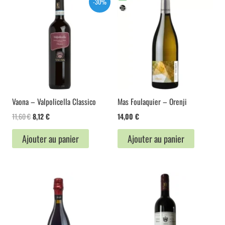
-30%
Vaona – Valpolicella Classico
Mas Foulaquier – Orenji
Le
Le
11,60
€
8,12
€
14,00
€
prix
prix
initial
actuel
Ajouter au panier
Ajouter au panier
était :
est :
11,60 €.
8,12 €.