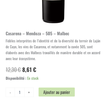
Casarena – Mendoza – 505 – Malbec
Fidèles interprètes de l’identité et de la diversité du terroir de Luján
de Cuyo, les vins de Casarena, et notamment la cuvée 505, sont
élaborés avec des Malbecs travaillés de manière durable et en accord
avec leur écosystème.
Le
Le
12,30
€
8,61
€
prix
prix
Disponibilité :
En stock
initial
actuel
quantité
Ajouter au panier
-
+
de
était :
est :
Casarena
12,30 €.
8,61 €.
-