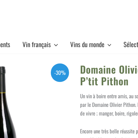
ents
Vin français
Vins du monde
Sélec
Domaine Oliv
-30%
P’tit Pithon
Un vin à boire entre amis, au so
par le Domaine Olivier Pithon. D
de vivre ; manger, boire, rigole
Encore une très belle réussite 