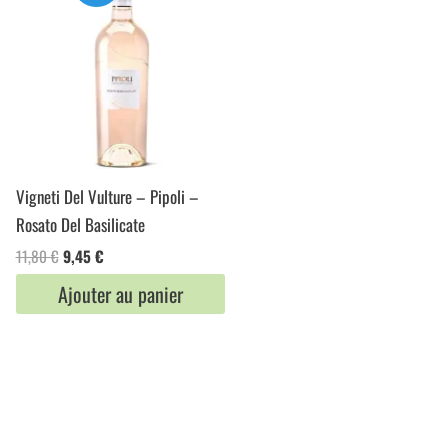
Vigneti Del Vulture – Pipoli –
Rosato Del Basilicate
Le
Le
11,80
€
9,45
€
prix
prix
Ajouter au panier
initial
actuel
était :
est :
11,80 €.
9,45 €.