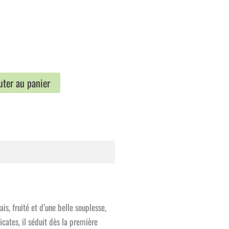
uel
uter au panier
:
 €.
is, fruité et d’une belle souplesse,
icates, il séduit dès la première