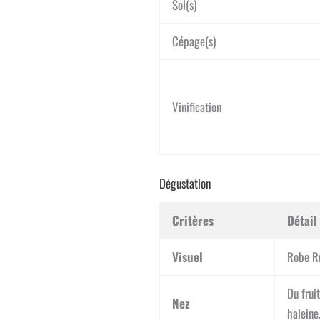
Sol(s)
Cépage(s)
Vinification
Dégustation
Critères
Détail
Visuel
Robe Ru
Du frui
Nez
haleine