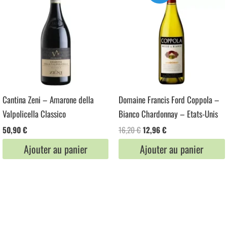
Cantina Zeni – Amarone della
Domaine Francis Ford Coppola –
Valpolicella Classico
Bianco Chardonnay – Etats-Unis
Le
Le
50,90
€
16,20
€
12,96
€
prix
prix
Ajouter au panier
Ajouter au panier
initial
actuel
était :
est :
16,20 €.
12,96 €.