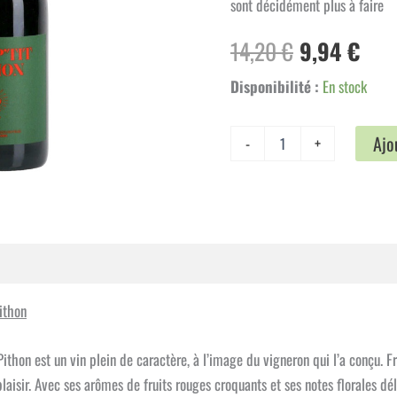
sont décidément plus à faire
Le
Le
14,20
€
9,94
€
prix
prix
Disponibilité :
En stock
initial
act
quantité
Ajo
-
+
de
était :
est 
Domaine
Olivier
14,20 €.
9,94
Pithon
-
Mon
P'tit
mplémentaires
Avis (0)
Pithon
ithon
thon est un vin plein de caractère, à l’image du vigneron qui l’a conçu. Fra
laisir. Avec ses arômes de fruits rouges croquants et ses notes florales dél