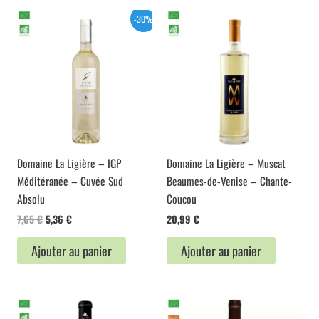
-30%
Domaine La Ligière – IGP
Domaine La Ligière – Muscat
Méditéranée – Cuvée Sud
Beaumes-de-Venise – Chante-
Absolu
Coucou
Le
Le
7,65
€
5,36
€
20,99
€
prix
prix
initial
actuel
Ajouter au panier
Ajouter au panier
était :
est :
7,65 €.
5,36 €.