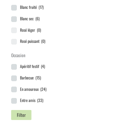
Fruit de mer
(5)
Blanc fruité
(17)
Pâtes et pizza
(21)
Blanc sec
(6)
Plat épicé
(12)
Rosé léger
(0)
Poisson
(20)
Rosé puissant
(0)
Viande blanche
(30)
Rouge léger
(10)
Occasion
Viande rouge
(17)
Rouge puissant
(9)
Apéritif festif
(4)
Barbecue
(15)
En amoureux
(24)
Entre amis
(33)
Idées cadeaux
(18)
Filter
Instant dégustation
(27)