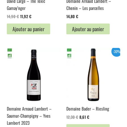
David Large – The Toxic
Domaine Arnaud Lambert –
Gamay’nger
Chenin – Les parcelles
Le
Le
14,90
€
11,92
€
14,80
€
prix
prix
initial
actuel
Ajouter au panier
Ajouter au panier
était :
est :
14,90 €.
11,92 €.
-30%
Domaine Arnaud Lambert –
Domaine Bader – Riesling
Saumur-Champigny – Yves
Le
Le
12,30
€
8,61
€
prix
prix
Lambert 2023
initial
actuel