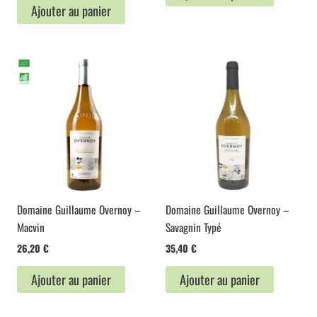
initial
actuel
Ajouter au panier
était :
est :
14,20 €.
9,94 €.
Domaine Guillaume Overnoy –
Domaine Guillaume Overnoy –
Macvin
Savagnin Typé
26,20
€
35,40
€
Ajouter au panier
Ajouter au panier