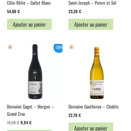
Côte-Rôtie – Gallet Blanc
Saint-Joseph – Poivre et Sol
54,80
€
23,20
€
Ajouter au panier
Ajouter au panier
-30%
Domaine Gaget – Morgon –
Domaine Gautheron – Chablis
Grand Cras
22,70
€
Le
Le
14,20
€
9,94
€
Ajouter au panier
prix
prix