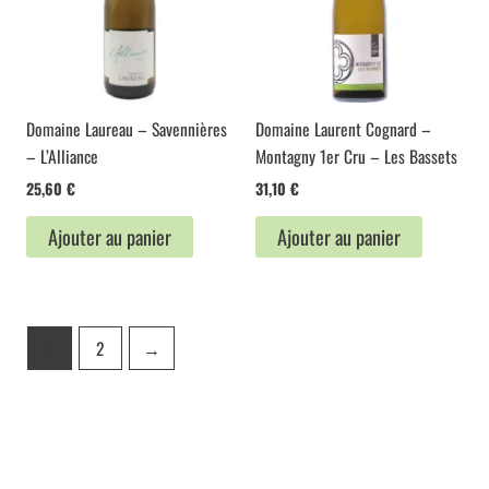
Domaine Laureau – Savennières
Domaine Laurent Cognard –
– L’Alliance
Montagny 1er Cru – Les Bassets
25,60
€
31,10
€
Ajouter au panier
Ajouter au panier
1
2
→