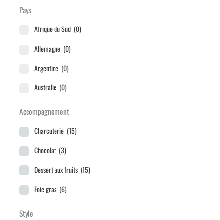
2023
(9)
Languedoc-Roussillon
(4)
Pays
2024
(2)
Loire
(8)
Afrique du Sud
(0)
Non millésimé
(3)
Provence
(0)
Allemagne
(0)
Rhône
(8)
Argentine
(0)
Savoie - Bugey
(1)
Australie
(0)
Sud - Ouest
(5)
Autriche
(0)
Accompagnement
Chili
(0)
Charcuterie
(15)
Espagne
(0)
Chocolat
(3)
France
(42)
Dessert aux fruits
(15)
Italie
(0)
Foie gras
(6)
USA
(0)
Fromage
(32)
Style