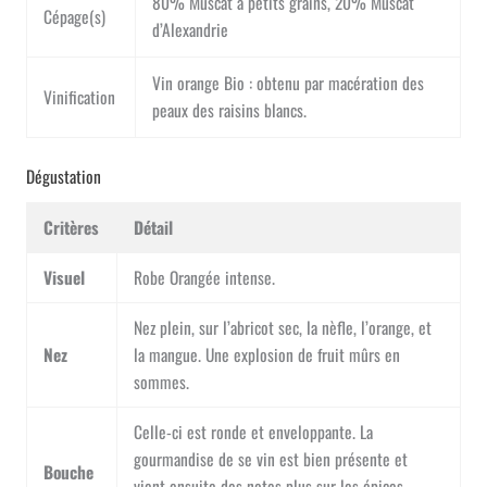
80% Muscat à petits grains, 20% Muscat
Cépage(s)
d’Alexandrie
Vin orange Bio : obtenu par macération des
Vinification
peaux des raisins blancs.
Dégustation
Critères
Détail
Visuel
Robe Orangée intense.
Nez plein, sur l’abricot sec, la nèfle, l’orange, et
Nez
la mangue. Une explosion de fruit mûrs en
sommes.
Celle-ci est ronde et enveloppante. La
gourmandise de se vin est bien présente et
Bouche
vient ensuite des notes plus sur les épices