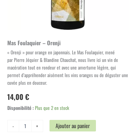
Mas Foulaquier – Orenji
« Orenji » pour orange en japonnais. Le Mas Foulaquier, mené
par Pierre Jéquier & Blandine Chauchat, nous livre ici un vin de
macération tout en rondeur et avec une amertume légère, qui
permet d’appréhender aisément les vins oranges ou de déguster une
cuvée plus en douceur.
14,00
€
Disponibilité :
Plus que 2 en stock
quantité
Ajouter au panier
-
+
de
Mas