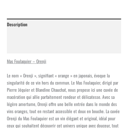
Foulaquier
-
Orenji
Description
Informations complémentaires
Avis (0)
Mas Foulaquier – Orenji
Le nom « Orenji », signifiant « orange » en japonais, évoque la
singularité de ce vin hors du commun. Le Mas Foulaquier, dirigé par
Pierre Jéquier et Blandine Chauchat, nous propose ici une cuvée de
macération qui allie parfaitement rondeur et délicatesse. Avec sa
légère amertume, Orenji offre une belle entrée dans le monde des
vins oranges, tout en restant accessible et doux en bouche. La cuvée
Orenji du Mas Foulaquier est un vin élégant et original, idéal pour
ceux qui souhaitent découvrir cet univers unique avec douceur, tout