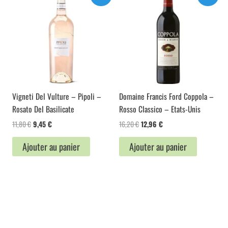
Vigneti Del Vulture – Pipoli –
Domaine Francis Ford Coppola –
Rosato Del Basilicate
Rosso Classico – Etats-Unis
Le
Le
Le
Le
11,80
€
9,45
€
16,20
€
12,96
€
prix
prix
prix
prix
initial
actuel
initial
actuel
Ajouter au panier
Ajouter au panier
était :
est :
était :
est :
11,80 €.
9,45 €.
16,20 €.
12,96 €.