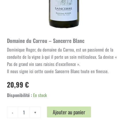
Domaine du Carrou – Sancerre Blanc
Dominique Roger, du domaine du Carrou, est un passionné de la
conduite de la vigne à qui il porte un soin méticuleux. Sa devise «
Pas de grand vin sans raisins d’excellence ».
Il nous signe ici cette cuvée Sancerre Blanc toute en finesse.
20,99
€
Disponibilité :
En stock
quantité
Ajouter au panier
-
+
de
Domaine
du