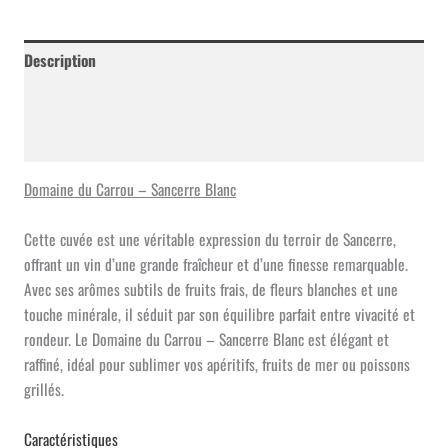
Carrou
-
Sancerre
Description
Blanc
Informations complémentaires
Avis (0)
Domaine du Carrou – Sancerre Blanc
Cette cuvée est une véritable expression du terroir de Sancerre,
offrant un vin d’une grande fraîcheur et d’une finesse remarquable.
Avec ses arômes subtils de fruits frais, de fleurs blanches et une
touche minérale, il séduit par son équilibre parfait entre vivacité et
rondeur. Le Domaine du Carrou – Sancerre Blanc est élégant et
raffiné, idéal pour sublimer vos apéritifs, fruits de mer ou poissons
grillés.
Caractéristiques