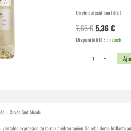
Un vin qui sent bon l’été !
Le
Le
7,65
€
5,36
€
prix
prix
Disponibilité :
En stock
initial
actue
quantité
Ajo
-
+
de
était :
est :
Domaine
La
7,65 €.
5,36 
Ligière
-
IGP
mplémentaires
Avis (0)
Méditéranée
-
Cuvée
née – Cuvée Sud Absolu
Sud
Absolu
e, véritable expression du terroir méditerranéen. Sa robe dorée brillante a