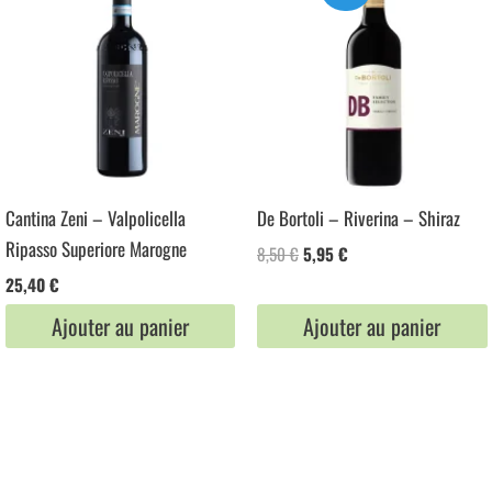
Cantina Zeni – Valpolicella
De Bortoli – Riverina – Shiraz
Ripasso Superiore Marogne
Le
Le
8,50
€
5,95
€
prix
prix
25,40
€
initial
actuel
était :
est :
Ajouter au panier
Ajouter au panier
8,50 €.
5,95 €.