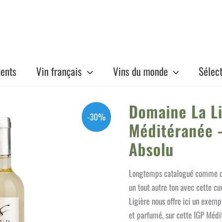
ents
Vin français
Vins du monde
Sélec
Domaine La Li
-30%
Méditéranée 
Absolu
Longtemps catalogué comme cé
un tout autre ton avec cette c
Ligière nous offre ici un exemp
et parfumé, sur cette IGP Médi