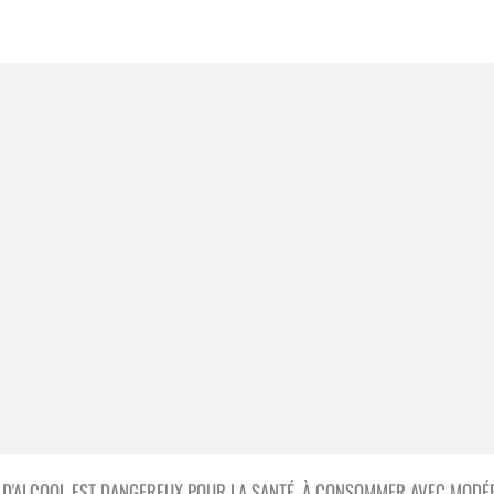
S D'ALCOOL EST DANGEREUX POUR LA SANTÉ, À CONSOMMER AVEC MODÉR