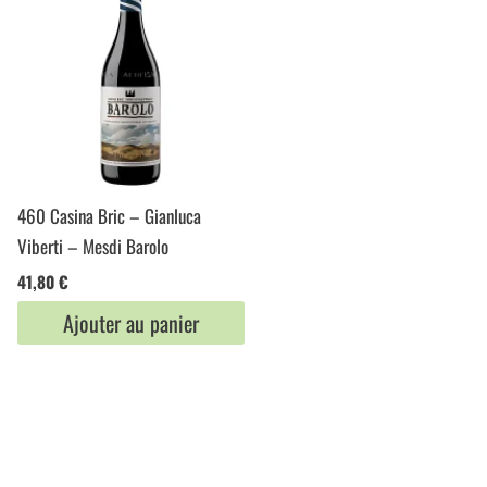
460 Casina Bric – Gianluca
Viberti – Mesdi Barolo
41,80
€
Ajouter au panier