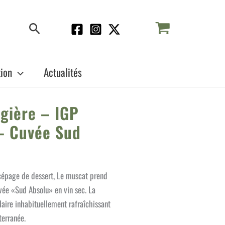
Rechercher
tion
Actualités
gière – IGP
– Cuvée Sud
page de dessert, Le muscat prend
uvée «Sud Absolu» en vin sec. La
laire inhabituellement rafraîchissant
terranée.