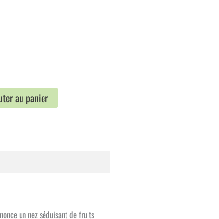
l
uter au panier
€.
nnonce un nez séduisant de fruits