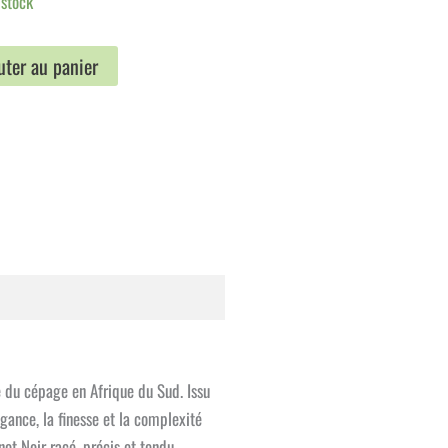
 stock
uter au panier
e du cépage en Afrique du Sud. Issu
gance, la finesse et la complexité
ot Noir racé, précis et tendu,