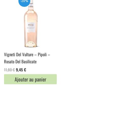
-20%
Vigneti Del Vulture – Pipoli –
Rosato Del Basilicate
Le
Le
11,80
€
9,45
€
prix
prix
Ajouter au panier
initial
actuel
était :
est :
11,80 €.
9,45 €.