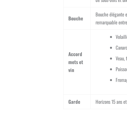
Bouche élégante et
Bouche
remarquable entre f
Volaill
Canard
Accord
Veau, 
mets et
Poisso
vin
Fromag
Garde
Horizons 15 ans et