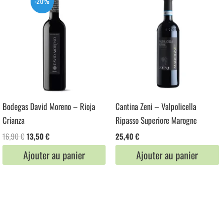
-20%
Bodegas David Moreno – Rioja
Cantina Zeni – Valpolicella
Crianza
Ripasso Superiore Marogne
Le
Le
16,90
€
13,50
€
25,40
€
prix
prix
Ajouter au panier
Ajouter au panier
initial
actuel
était :
est :
16,90 €.
13,50 €.