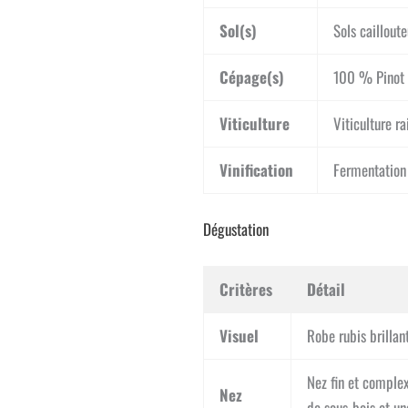
Sol(s)
Sols cailloute
Cépage(s)
100 % Pinot 
Viticulture
Viticulture r
Vinification
Fermentation 
Dégustation
Critères
Détail
Visuel
Robe rubis brillan
Nez fin et complexe
Nez
de sous-bois et un