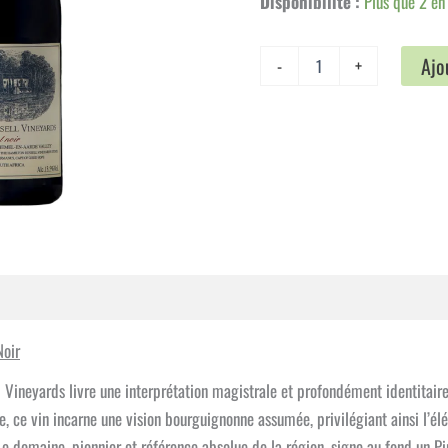
Disponibilité :
Plus que 2 en
quantité
Ajo
-
+
de
Hamilton
Russell
-
Pinot
Noir
mplémentaires
Avis (0)
Noir
l Vineyards livre une interprétation magistrale et profondément identitair
, ce vin incarne une vision bourguignonne assumée, privilégiant ainsi l’élé
e domaine, pionnier et référence absolue de la région, signe au fond un Pin